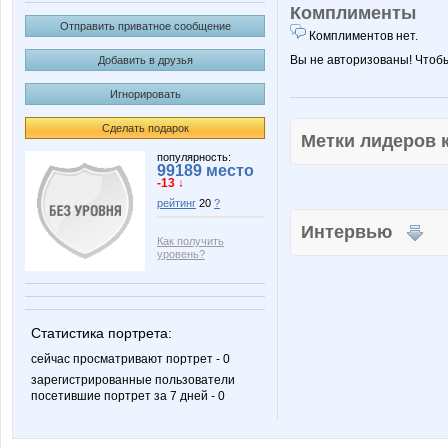
Комплименты
Отправить приватное сообщение
Комплиментов нет.
Вы не авторизованы! Чтоб
Добавить в друзья
Игнорировать
Сделать подарок
Метки лидеров
популярность:
99189 место
-13 ↓
рейтинг
20
?
Интервью
Как получить
уровень?
Статистика портрета:
сейчас просматривают портрет - 0
зарегистрированные пользователи
посетившие портрет за 7 дней - 0